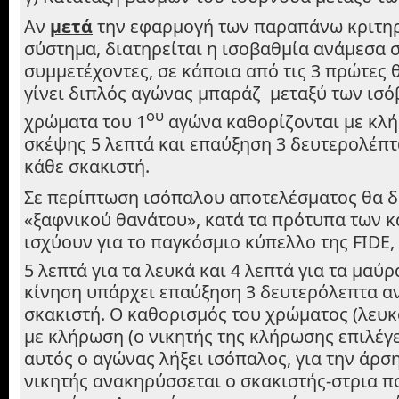
Αν
μετά
την εφαρμογή των παραπάνω κριτηρ
σύστημα, διατηρείται η ισοβαθμία ανάμεσα σ
συμμετέχοντες, σε κάποια από τις 3 πρώτες θ
γίνει διπλός αγώνας μπαράζ μεταξύ των ισό
ου
χρώματα του 1
αγώνα καθορίζονται με κλή
σκέψης 5 λεπτά και επαύξηση 3 δευτερολέπτ
κάθε σκακιστή.
Σε περίπτωση ισόπαλου αποτελέσματος θα δ
«ξαφνικού θανάτου», κατά τα πρότυπα των 
ισχύουν για το παγκόσμιο κύπελλο της FIDE,
5 λεπτά για τα λευκά και 4 λεπτά για τα μαύρ
κίνηση υπάρχει επαύξηση 3 δευτερόλεπτα αν
σκακιστή. Ο καθορισμός του χρώματος (λευκά
με κλήρωση (ο νικητής της κλήρωσης επιλέγε
αυτός ο αγώνας λήξει ισόπαλος, για την άρσ
νικητής ανακηρύσσεται ο σκακιστής-στρια π