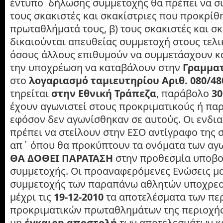
έντυπο δήλωσης συμμετοχής θα πρέπει να σ
τους σκακιστές και σκακίστριες που προκρίθ
πρωταθλήματά τους, β) τους σκακιστές και σ
δικαιούνται απευθείας συμμετοχή στους τελι
όσους άλλους επιθυμούν να συμμετάσχουν και
την υποχρέωση να καταβάλουν στην
Γραμματ
στο
λογαριασμό ταμιευτηρίου Αριθ. 080/48
τηρείται
στην Εθνική Τράπεζα
, παράβολο
30
έχουν αγωνιστεί στους προκριματικούς ή π
εφόσον δεν αγωνίσθηκαν σε αυτούς. Οι ενδι
πρέπει να στείλουν στην ΕΣΟ αντίγραφο της 
απ΄ όπου θα προκύπτουν τα ονόματα των αγ
ΘΑ ΔΟΘΕΙ ΠΑΡΑΤΑΣΗ
στην προθεσμία υποβ
συμμετοχής. Οι προαναφερόμενες Ενώσεις μα
συμμετοχής των παραπάνω αθλητών υποχρεού
μέχρι τις
19-12-2010
τα αποτελέσματα των πε
προκριματικών πρωταθλημάτων της περιοχής
μη
έγκαιρη αποστολή
των αποτελεσμάτων κ