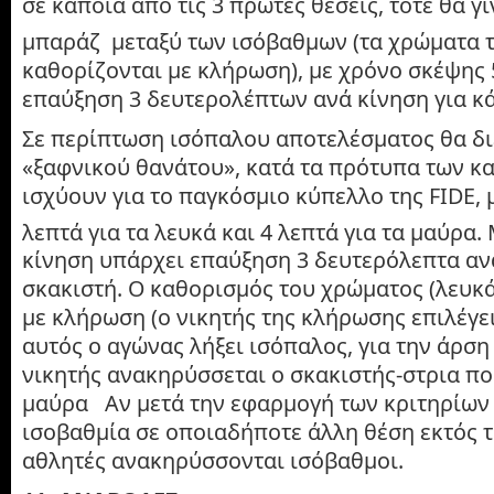
σε κάποια από τις 3 πρώτες θέσεις, τότε θα γ
μπαράζ μεταξύ των ισόβαθμων (τα χρώματα τ
καθορίζονται με κλήρωση), με χρόνο σκέψης 
επαύξηση 3 δευτερολέπτων ανά κίνηση για κά
Σε περίπτωση ισόπαλου αποτελέσματος θα δι
«ξαφνικού θανάτου», κατά τα πρότυπα των κ
ισχύουν για το παγκόσμιο κύπελλο της FIDE, 
λεπτά για τα λευκά και 4 λεπτά για τα μαύρα.
κίνηση υπάρχει επαύξηση 3 δευτερόλεπτα ανά
σκακιστή. Ο καθορισμός του χρώματος (λευκά
με κλήρωση (ο νικητής της κλήρωσης επιλέγει
αυτός ο αγώνας λήξει ισόπαλος, για την άρση
νικητής ανακηρύσσεται ο σκακιστής-στρια πο
μαύρα Αν μετά την εφαρμογή των κριτηρίων 
ισοβαθμία σε οποιαδήποτε άλλη θέση εκτός τ
αθλητές ανακηρύσσονται ισόβαθμοι.