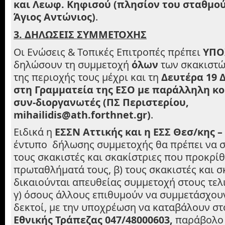
και Λεωφ. Κηφισού (πλησίον του σταθμο
Άγιος Αντώνιος)
.
3. ΔΗΛΩΣΕΙΣ ΣΥΜΜΕΤΟΧΗΣ
Οι Ενώσεις & Τοπικές Επιτροπές πρέπει
ΥΠΟ
δηλώσουν τη συμμετοχή
όλων
των σκακιστώ
της περιοχής τους μέχρι και τη
Δευτέρα 19 
στη Γραμματεία της ΕΣΟ με παράλληλη κ
συν-διοργανωτές (ΠΣ Περιστερίου,
mihailidis@ath.forthnet.gr)
.
Ειδικά η
ΕΣΣΝ Αττικής και η ΕΣΣ Θεσ/κης –
έντυπο δήλωσης συμμετοχής θα πρέπει να σ
τους σκακιστές και σκακίστριες που προκρί
πρωταθλήματά τους, β) τους σκακιστές και σ
δικαιούνται απευθείας συμμετοχή στους τελ
γ) όσους άλλους επιθυμούν να συμμετάσχουν
δεκτοί, με την υποχρέωση να καταβάλουν σ
Εθνικής Τράπεζας 047/48000603,
παράβολ