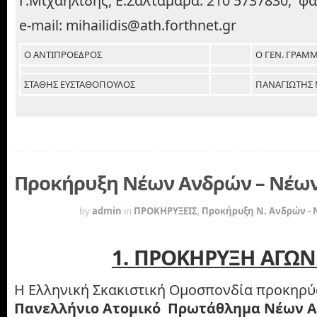
Γ.Μιχαηλίδης, Ε.Σαλταμάρα: 210 5737830, φα
e-mail: mihailidis@ath.forthnet.gr
Ο ΑΝΤΙΠΡΟΕΔΡΟΣ
Ο ΓΕΝ. ΓΡΑΜ
ΣΤΑΘΗΣ ΕΥΣΤΑΘΟΠΟΥΛΟΣ
ΠΑΝΑΓΙΩΤΗΣ
Πρoκήρυξη Νέων Ανδρών – Νέων
16 YEARS
by
admin
in
ΠΡΟΚΗΡΥΞΕΙΣ
,
Προκήρυξη Ν. Ανδρών - 
1. ΠΡΟΚΗΡΥΞΗ ΑΓΩ
Η Ελληνική Σκακιστική Ομοσπονδία προκηρύ
Πανελλήνιο Ατομικό Πρωτάθλημα Νέων 