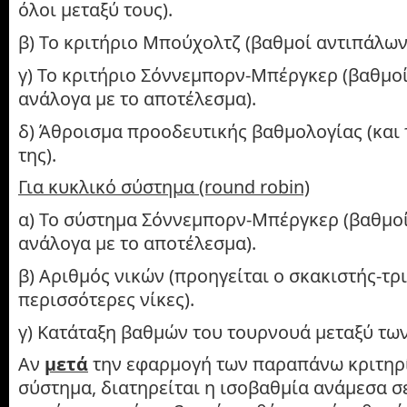
όλοι μεταξύ τους).
β) Το κριτήριο Μπούχολτζ (βαθμοί αντιπάλων
γ) Το κριτήριο Σόννεμπορν-Μπέργκερ (βαθμο
ανάλογα με το αποτέλεσμα).
δ) Άθροισμα προοδευτικής βαθμολογίας (και 
της).
Για κυκλικό σύστημα (round
robin)
α) Το σύστημα Σόννεμπορν-Μπέργκερ (βαθμο
ανάλογα με το αποτέλεσμα).
β) Αριθμός νικών (προηγείται ο σκακιστής-τρι
περισσότερες νίκες).
γ) Κατάταξη βαθμών του τουρνουά μεταξύ τω
Αν
μετά
την εφαρμογή των παραπάνω κριτηρί
σύστημα, διατηρείται η ισοβαθμία ανάμεσα σ