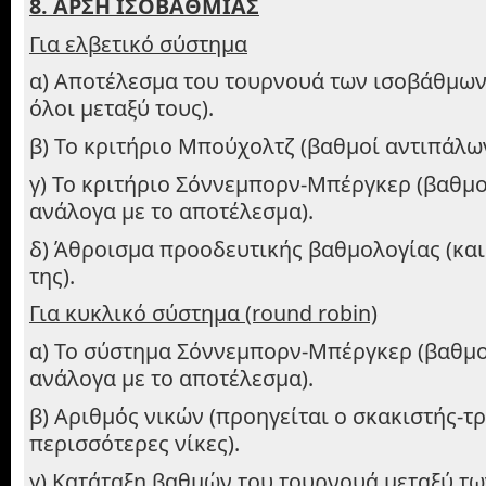
8. ΑΡΣΗ ΙΣΟΒΑΘΜΙΑΣ
Για ελβετικό σύστημα
α) Αποτέλεσμα του τουρνουά των ισοβάθμων 
όλοι μεταξύ τους).
β) Το κριτήριο Μπούχολτζ (βαθμοί αντιπάλω
γ) Το κριτήριο Σόννεμπορν-Μπέργκερ (βαθμ
ανάλογα με το αποτέλεσμα).
δ) Άθροισμα προοδευτικής βαθμολογίας (και
της).
Για κυκλικό σύστημα (round
robin)
α) Το σύστημα Σόννεμπορν-Μπέργκερ (βαθμ
ανάλογα με το αποτέλεσμα).
β) Αριθμός νικών (προηγείται ο σκακιστής-τρ
περισσότερες νίκες).
γ) Κατάταξη βαθμών του τουρνουά μεταξύ τ